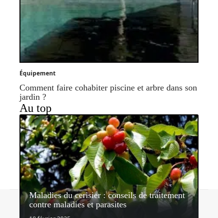
Équipement
Comment faire cohabiter piscine et arbre dans son
jardin ?
Au top
Maladies du cerisier : conseils de traitement
Contact
Mentions légales
Sitemap
contre maladies et parasites