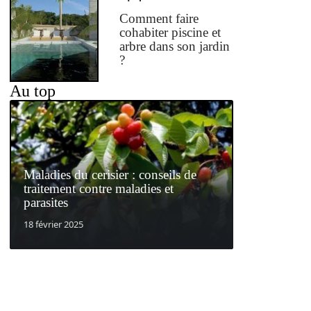
Comment faire
cohabiter piscine et
arbre dans son jardin
?
Au top
Maladies du cerisier : conseils de
traitement contre maladies et
parasites
18 février 2025