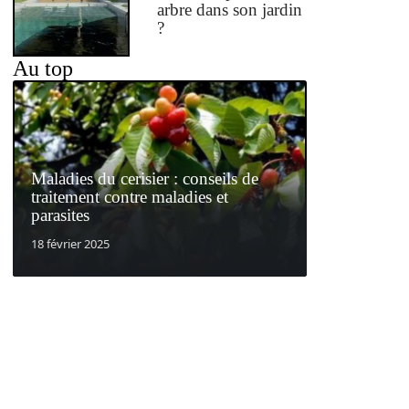
arbre dans son jardin
?
Au top
Maladies du cerisier : conseils de
traitement contre maladies et
parasites
18 février 2025