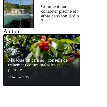
Comment faire
cohabiter piscine et
arbre dans son jardin
?
Au top
Maladies du cerisier : conseils de
traitement contre maladies et
parasites
18 février 2025