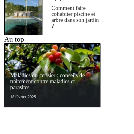
Comment faire
cohabiter piscine et
arbre dans son jardin
?
Au top
Maladies du cerisier : conseils de
traitement contre maladies et
parasites
18 février 2025