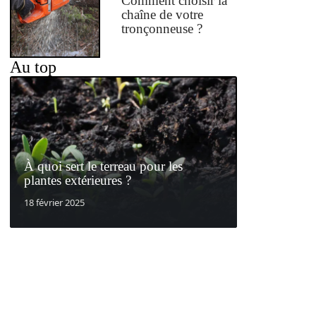
Comment choisir la
chaîne de votre
tronçonneuse ?
Au top
À quoi sert le terreau pour les
plantes extérieures ?
18 février 2025