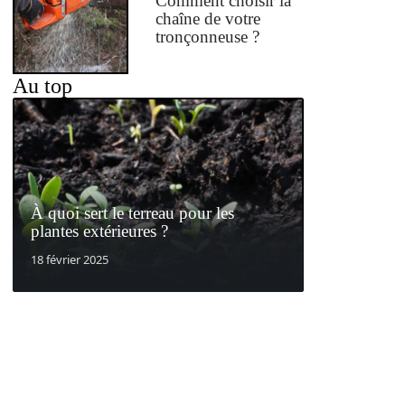
Comment choisir la
chaîne de votre
tronçonneuse ?
Au top
À quoi sert le terreau pour les
plantes extérieures ?
18 février 2025