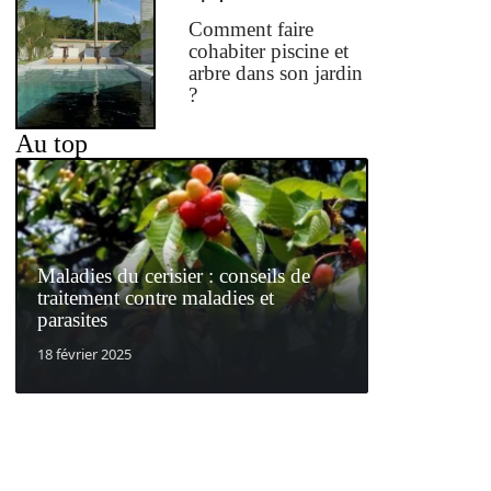
Comment faire
cohabiter piscine et
arbre dans son jardin
?
Au top
Maladies du cerisier : conseils de
traitement contre maladies et
parasites
18 février 2025