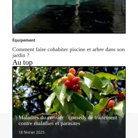
Équipement
Comment faire cohabiter piscine et arbre dans son
jardin ?
Au top
Maladies du cerisier : conseils de traitement
Contact
Mentions légales
Sitemap
contre maladies et parasites
© 2026 | lemondedujardin.com
18 février 2025