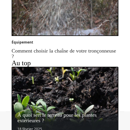
Équipement
Comment choisir la chaîne de votre tronçonneuse
?
Au top
À quoi sert le terreau pour les plantes
Contact
Mentions légales
Sitemap
extérieures ?
© 2026 | lemondedujardin.com
18 février 2025