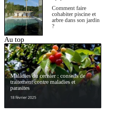
Comment faire
cohabiter piscine et
arbre dans son jardin
?
Au top
Maladies du cerisier : conseils de
traitement contre maladies et
parasites
18 février 2025