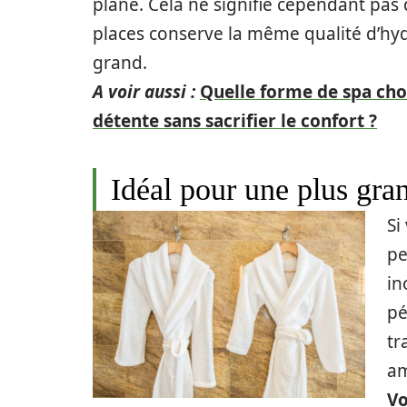
plane. Cela ne signifie cependant pas
places conserve la même qualité d’h
grand.
A voir aussi :
Quelle forme de spa cho
détente sans sacrifier le confort ?
Idéal pour une plus gr
Si
pe
in
pé
tr
am
Vo