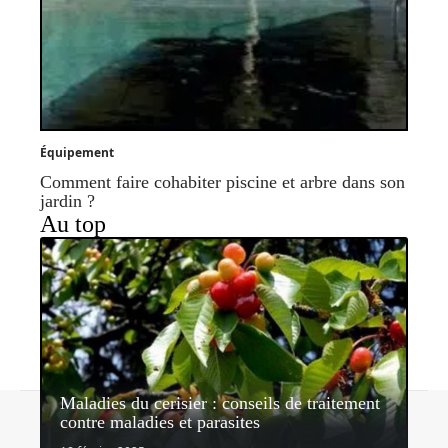
Équipement
Comment faire cohabiter piscine et arbre dans son
jardin ?
Au top
Maladies du cerisier : conseils de traitement
Contact
Mentions légales
Sitemap
contre maladies et parasites