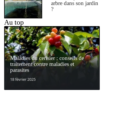
arbre dans son jardin
?
Au top
Maladies du cerisier : conseils de
traitement contre maladies et
parasites
18 février 2025