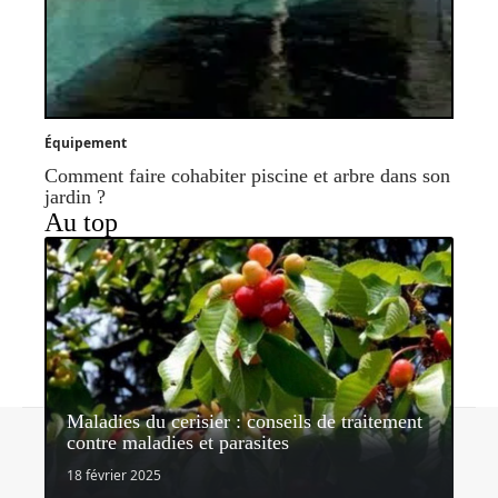
Équipement
Comment faire cohabiter piscine et arbre dans son
jardin ?
Au top
Maladies du cerisier : conseils de traitement
Contact
Mentions légales
Sitemap
contre maladies et parasites
© 2026 | lemondedujardin.com
18 février 2025