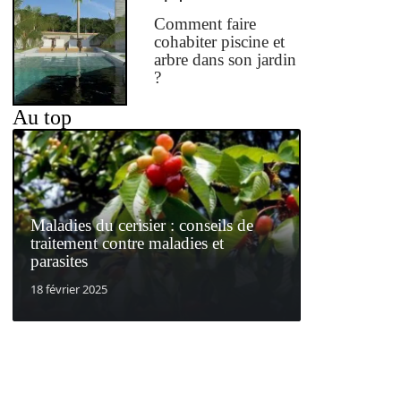
Comment faire
cohabiter piscine et
arbre dans son jardin
?
Au top
Maladies du cerisier : conseils de
traitement contre maladies et
parasites
18 février 2025