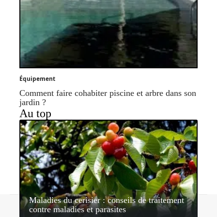
Équipement
Comment faire cohabiter piscine et arbre dans son
jardin ?
Au top
Maladies du cerisier : conseils de traitement
Contact
Mentions légales
Sitemap
contre maladies et parasites