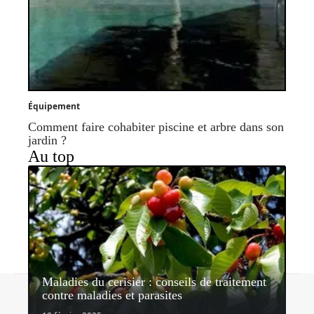
Équipement
Comment faire cohabiter piscine et arbre dans son
jardin ?
Au top
Maladies du cerisier : conseils de traitement
Contact
Mentions légales
Sitemap
contre maladies et parasites