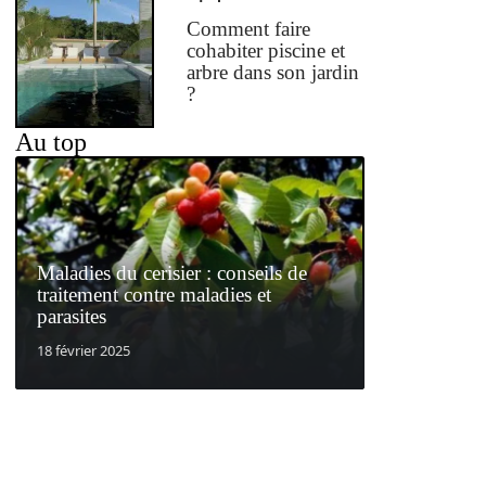
Comment faire
cohabiter piscine et
arbre dans son jardin
?
Au top
Maladies du cerisier : conseils de
traitement contre maladies et
parasites
18 février 2025