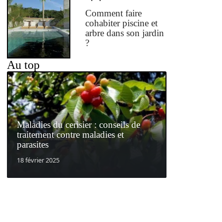
Comment faire
cohabiter piscine et
arbre dans son jardin
?
Au top
Maladies du cerisier : conseils de
traitement contre maladies et
parasites
18 février 2025