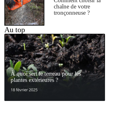
Comment choisir la
chaîne de votre
tronçonneuse ?
Au top
À quoi sert le terreau pour les
plantes extérieures ?
18 février 2025