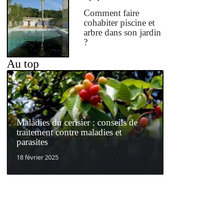
Comment faire
cohabiter piscine et
arbre dans son jardin
?
Au top
Maladies du cerisier : conseils de
traitement contre maladies et
parasites
18 février 2025