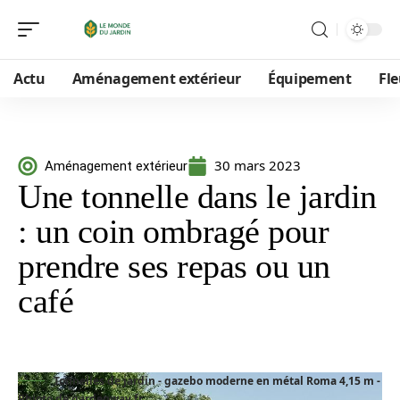
Actu
Aménagement extérieur
Équipement
Fle
30 mars 2023
Aménagement extérieur
Une tonnelle dans le jardin
: un coin ombragé pour
prendre ses repas ou un
café
Tonnelles de jardin - gazebo moderne en métal Roma 4,15 m -
Phioto de gardenway.fr