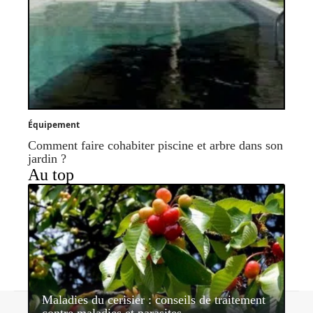
Équipement
Comment faire cohabiter piscine et arbre dans son
jardin ?
Au top
Maladies du cerisier : conseils de traitement
Contact
Mentions légales
Sitemap
contre maladies et parasites