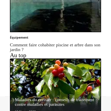
Équipement
Comment faire cohabiter piscine et arbre dans son
jardin ?
Au top
Maladies du cerisier : conseils de traitement
Contact
Mentions légales
Sitemap
contre maladies et parasites