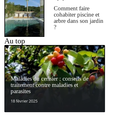
Comment faire
cohabiter piscine et
arbre dans son jardin
?
Au top
Maladies du cerisier : conseils de
traitement contre maladies et
parasites
18 février 2025