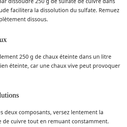
r dissoudre 250 g de sulfate de cuivre dans
ude facilitera la dissolution du sulfate. Remuez
mplètement dissous.
aux
alement 250 g de chaux éteinte dans un litre
bien éteinte, car une chaux vive peut provoquer
lutions
les deux composants, versez lentement la
ate de cuivre tout en remuant constamment.