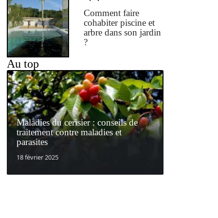
Comment faire
cohabiter piscine et
arbre dans son jardin
?
Au top
Maladies du cerisier : conseils de
traitement contre maladies et
parasites
18 février 2025