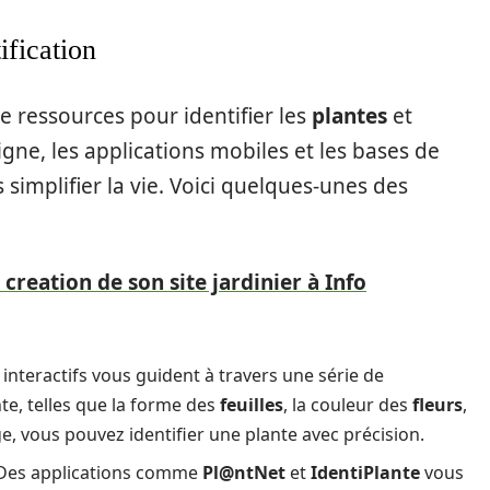
ification
e ressources pour identifier les
plantes
et
igne, les applications mobiles et les bases de
implifier la vie. Voici quelques-unes des
 creation de son site jardinier à Info
s interactifs vous guident à travers une série de
nte, telles que la forme des
feuilles
, la couleur des
fleurs
,
e, vous pouvez identifier une plante avec précision.
Des applications comme
Pl@ntNet
et
IdentiPlante
vous