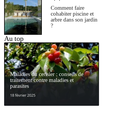
Comment faire
cohabiter piscine et
arbre dans son jardin
?
Au top
Maladies du cerisier : conseils de
traitement contre maladies et
parasites
18 février 2025