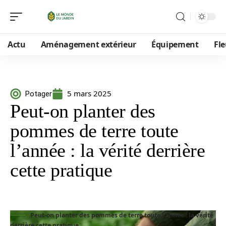
Actu
Aménagement extérieur
Équipement
Fle
5 mars 2025
Potager
Peut-on planter des
pommes de terre toute
l’année : la vérité derrière
cette pratique
Peut-on planter des pommes de terre toute l'année : la vérité
derrière cette pratique