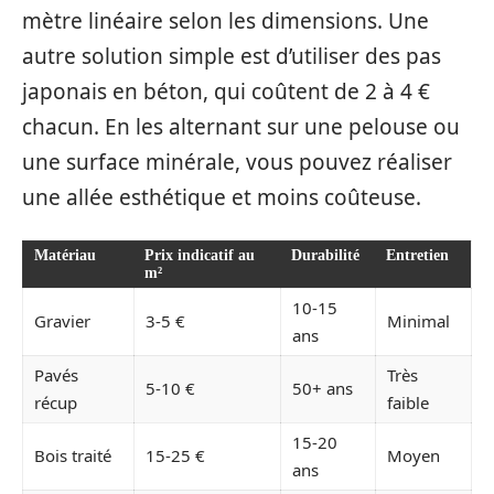
mètre linéaire selon les dimensions. Une
autre solution simple est d’utiliser des pas
japonais en béton, qui coûtent de 2 à 4 €
chacun. En les alternant sur une pelouse ou
une surface minérale, vous pouvez réaliser
une allée esthétique et moins coûteuse.
Matériau
Prix indicatif au
Durabilité
Entretien
m²
10-15
Gravier
3-5 €
Minimal
ans
Pavés
Très
5-10 €
50+ ans
récup
faible
15-20
Bois traité
15-25 €
Moyen
ans