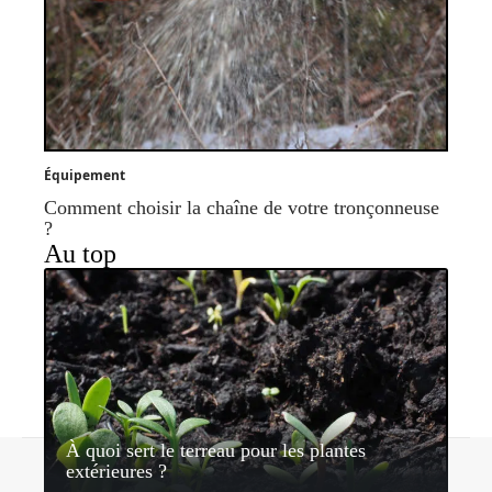
Équipement
Comment choisir la chaîne de votre tronçonneuse
?
Au top
À quoi sert le terreau pour les plantes
Contact
Mentions légales
Sitemap
extérieures ?