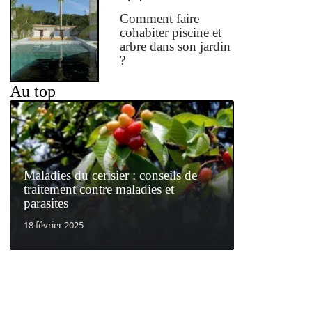
Comment faire
cohabiter piscine et
arbre dans son jardin
?
Au top
Maladies du cerisier : conseils de
traitement contre maladies et
parasites
18 février 2025